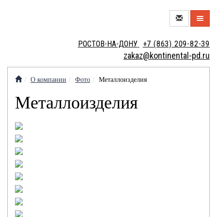
О
РОСТОВ-НА-ДОНУ
+7 (863) 209-82-39
КОМПАНИИ
zakaz@kontinental-pd.ru
НОВЫЙ
ЦЕХ
О компании
Фото
Металлоизделия
МЕТАЛЛОТОРГОВЛЯ
Металлоизделия
МЕТАЛЛООБРАБОТКА
МЕТАЛЛОИЗДЕЛИЯ
КОНТАКТЫ
КРАНОВЫЕ
ВАКАНСИИ